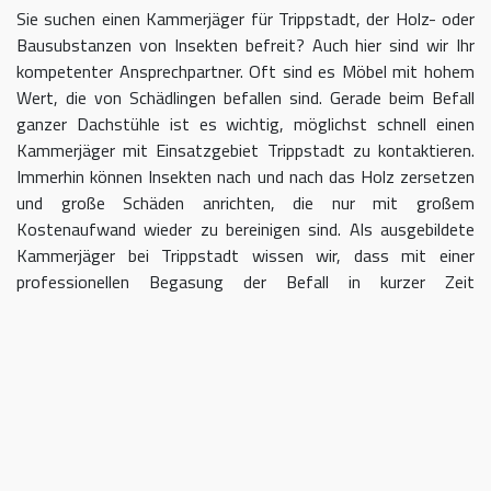
Sie suchen einen Kammerjäger für Trippstadt, der Holz- oder
Bausubstanzen von Insekten befreit? Auch hier sind wir Ihr
kompetenter Ansprechpartner. Oft sind es Möbel mit hohem
Wert, die von Schädlingen befallen sind. Gerade beim Befall
ganzer Dachstühle ist es wichtig, möglichst schnell einen
Kammerjäger mit Einsatzgebiet Trippstadt zu kontaktieren.
Immerhin können Insekten nach und nach das Holz zersetzen
und große Schäden anrichten, die nur mit großem
Kostenaufwand wieder zu bereinigen sind. Als ausgebildete
Kammerjäger bei Trippstadt wissen wir, dass mit einer
professionellen Begasung der Befall in kurzer Zeit
eingedämmt werden kann.
Kammerjäger für Trippstadt –
geben Sie Schädlingen keine Chane
Umso länger Sie warten, einen Kammerjäger für das Gebiet
Trippstadt einzuschalten, desto größer kann der letztendliche