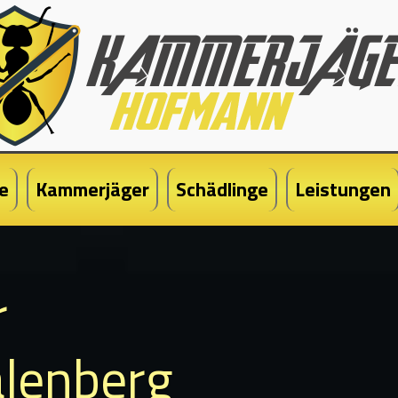
e
Kammerjäger
Schädlinge
Leistungen
r
alenberg