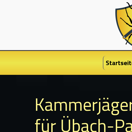
Startseit
Kammerjäge
für Übach-P