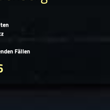
iten
tz
enden Fällen
6