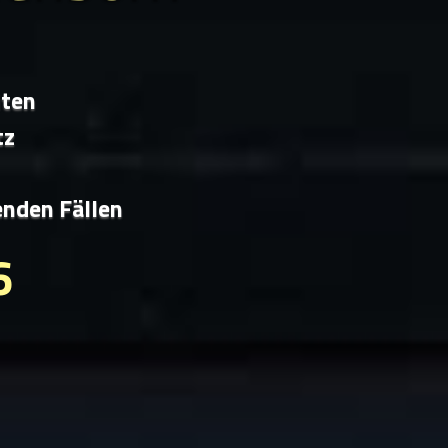
iten
tz
enden Fällen
6