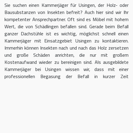
Sie suchen einen Kammerjäger für Usingen, der Holz- oder
Bausubstanzen von Insekten befreit? Auch hier sind wir Ihr
kompetenter Ansprechpartner. Oft sind es Möbel mit hohem
Wert, die von Schädlingen befallen sind. Gerade beim Befall
ganzer Dachstühle ist es wichtig, möglichst schnell einen
Kammerjäger mit Einsatzgebiet Usingen zu kontaktieren.
Immerhin können Insekten nach und nach das Holz zersetzen
und große Schäden anrichten, die nur mit großem
Kostenaufwand wieder zu bereinigen sind. Als ausgebildete
Kammerjäger bei Usingen wissen wir, dass mit einer
professionellen Begasung der Befall in kurzer Zeit
eingedämmt werden kann.
Kammerjäger für Usingen – geben
Sie Schädlingen keine Chane
Umso länger Sie warten, einen Kammerjäger für das Gebiet
Usingen einzuschalten, desto größer kann der letztendliche