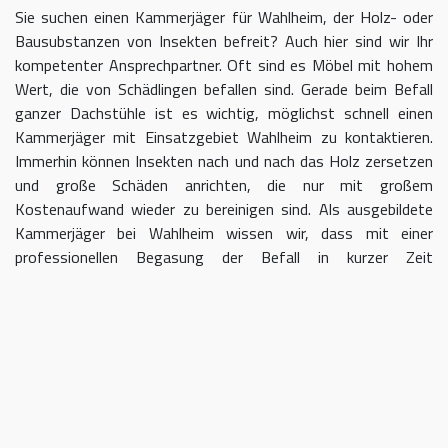
Sie suchen einen Kammerjäger für Wahlheim, der Holz- oder
Bausubstanzen von Insekten befreit? Auch hier sind wir Ihr
kompetenter Ansprechpartner. Oft sind es Möbel mit hohem
Wert, die von Schädlingen befallen sind. Gerade beim Befall
ganzer Dachstühle ist es wichtig, möglichst schnell einen
Kammerjäger mit Einsatzgebiet Wahlheim zu kontaktieren.
Immerhin können Insekten nach und nach das Holz zersetzen
und große Schäden anrichten, die nur mit großem
Kostenaufwand wieder zu bereinigen sind. Als ausgebildete
Kammerjäger bei Wahlheim wissen wir, dass mit einer
professionellen Begasung der Befall in kurzer Zeit
eingedämmt werden kann.
Kammerjäger für Wahlheim –
geben Sie Schädlingen keine Chane
Umso länger Sie warten, einen Kammerjäger für das Gebiet
Wahlheim einzuschalten, desto größer kann der letztendliche