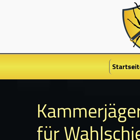
Startseit
Kammerjäge
für Wahlschi