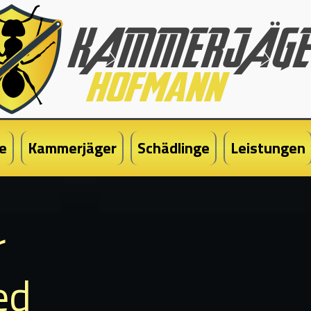
e
Kammerjäger
Schädlinge
Leistungen
r
ed