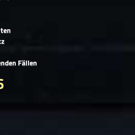
iten
tz
enden Fällen
6