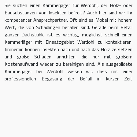
Sie suchen einen Kammerjäger für Werdohl, der Holz- oder
Bausubstanzen von Insekten befreit? Auch hier sind wir Ihr
kompetenter Ansprechpartner. Oft sind es Möbel mit hohem
Wert, die von Schädlingen befallen sind. Gerade beim Befall
ganzer Dachstühle ist es wichtig, möglichst schnell einen
Kammerjäger mit Einsatzgebiet Werdohl zu kontaktieren.
Immerhin können Insekten nach und nach das Holz zersetzen
und große Schäden anrichten, die nur mit großem
Kostenaufwand wieder zu bereinigen sind. Als ausgebildete
Kammerjäger bei Werdohl wissen wir, dass mit einer
professionellen Begasung der Befall in kurzer Zeit
eingedämmt werden kann.
Kammerjäger für Werdohl – geben
Sie Schädlingen keine Chane
Umso länger Sie warten, einen Kammerjäger für das Gebiet
Werdohl einzuschalten, desto größer kann der letztendliche