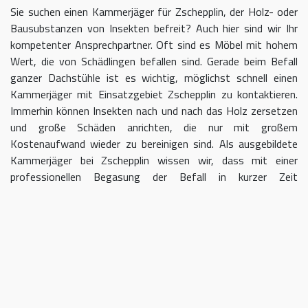
Sie suchen einen Kammerjäger für Zschepplin, der Holz- oder
Bausubstanzen von Insekten befreit? Auch hier sind wir Ihr
kompetenter Ansprechpartner. Oft sind es Möbel mit hohem
Wert, die von Schädlingen befallen sind. Gerade beim Befall
ganzer Dachstühle ist es wichtig, möglichst schnell einen
Kammerjäger mit Einsatzgebiet Zschepplin zu kontaktieren.
Immerhin können Insekten nach und nach das Holz zersetzen
und große Schäden anrichten, die nur mit großem
Kostenaufwand wieder zu bereinigen sind. Als ausgebildete
Kammerjäger bei Zschepplin wissen wir, dass mit einer
professionellen Begasung der Befall in kurzer Zeit
eingedämmt werden kann.
Kammerjäger für Zschepplin –
geben Sie Schädlingen keine Chane
Umso länger Sie warten, einen Kammerjäger für das Gebiet
Zschepplin einzuschalten, desto größer kann der letztendliche