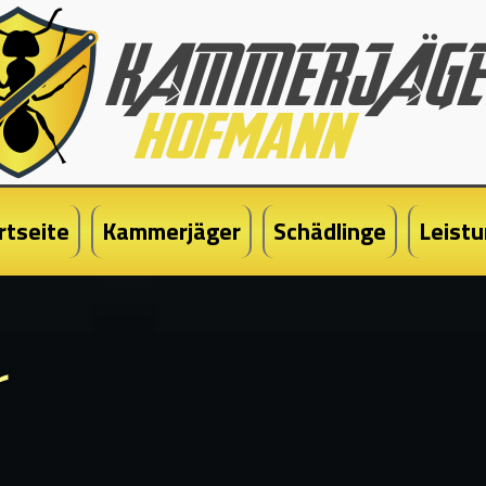
rtseite
Kammerjäger
Schädlinge
Leist
r