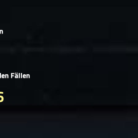
en
den Fällen
6