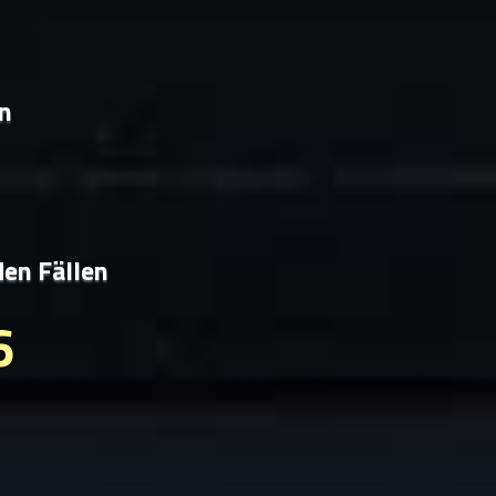
en
den Fällen
6