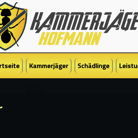
rtseite
Kammerjäger
Schädlinge
Leist
r